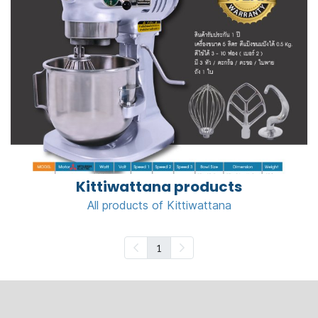
Kittiwattana products
All products of Kittiwattana
1