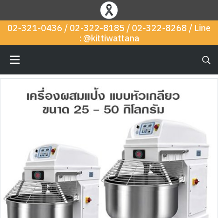
02-321-0436 / 02-322-8185 / 02-322-8268 / Line
: @kittiwattana