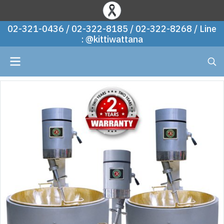
02-321-0436 / 02-322-8185 / 02-322-8268 / Line
: @kittiwattana