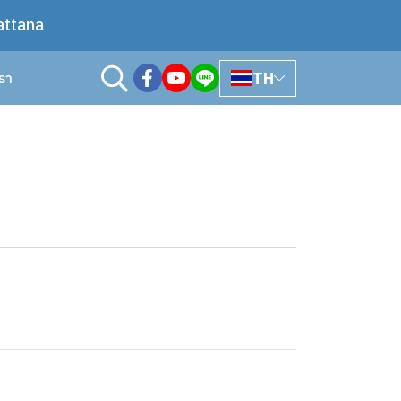
attana
TH
เรา