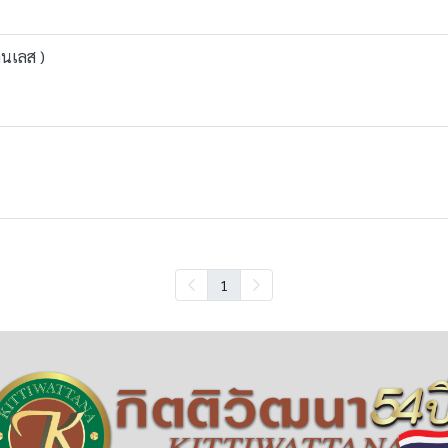
ตนเลส )
1